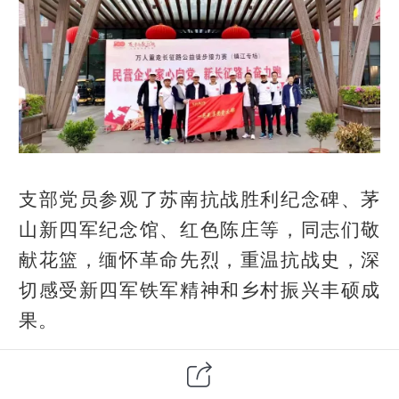
支部党员
参观了
苏南抗战胜利纪念碑、
茅
山新四军纪念馆、
红色陈庄
等
，同志们
敬
献花篮，
缅怀革命先烈，
重温抗战史，
深
切感受新四军铁军精神和
乡村振兴丰硕成
果。
在茅山铁军营党性教育基地里， 党员们
重